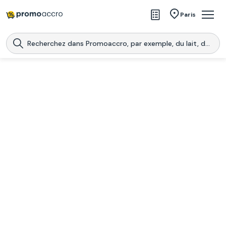
Magasins
Paris
Produits
Centres commerciaux
Télécharge l’application
Télécharger
Promoaccro
l'application