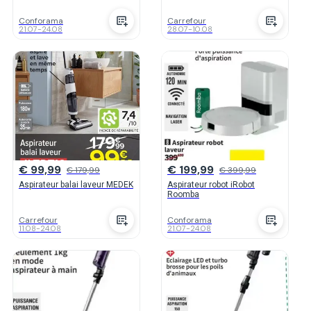
Conforama
Carrefour
21.07
-
24.08
28.07
-
10.08
€ 99,99
€ 199,99
€ 179,99
€ 399,99
Aspirateur balai laveur MEDEK
Aspirateur robot iRobot
Roomba
Carrefour
Conforama
11.08
-
24.08
21.07
-
24.08