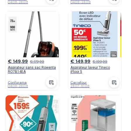
04.08
-
28.09
04.08
-
28.09
€ 149,99
€ 149,99
€ 179,99
€ 199,99
Aspirateur sans sac Rowenta
Aspirateur laveur Tineco
RO7B14EA
iFloor 5
Conforama
Carrefour
04.08
-
28.09
28.07
-
10.08