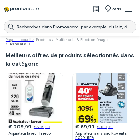
Magasins
Paris
Produits
Centres commerciaux
Page d'accueil >
Produits >
Multimedia & Electroménager
>
Aspirateur
Télécharge l’application
Télécharger
Meilleurs offres de produits sélectionnés dans
Promoaccro
l'application
la catégorie
€ 209,99
€ 69,99
€ 299,99
€ 109,99
Aspirateur laveur Tineco
Aspirateur sans sac Rowenta
RO2915EA