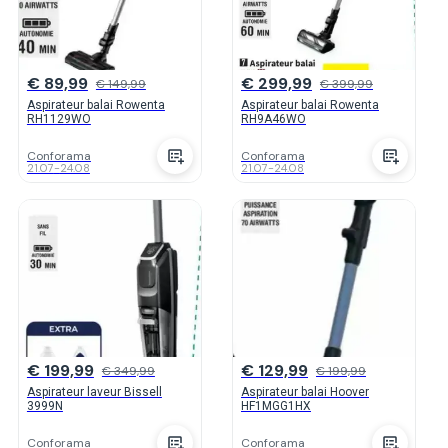
€ 89,99
€ 299,99
€ 149,99
€ 399,99
Aspirateur balai Rowenta
Aspirateur balai Rowenta
RH1129WO
RH9A46WO
Conforama
Conforama
21.07
-
24.08
21.07
-
24.08
€ 199,99
€ 129,99
€ 349,99
€ 199,99
Aspirateur laveur Bissell
Aspirateur balai Hoover
3999N
HF1MGG1HX
Conforama
Conforama