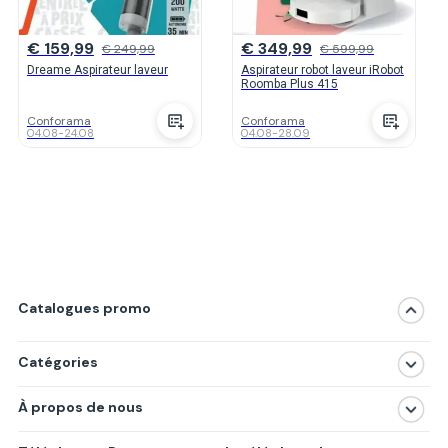
€ 159,99
€ 349,99
€ 249,99
€ 599,99
Dreame Aspirateur laveur
Aspirateur robot laveur iRobot
Roomba Plus 415
Conforama
Conforama
04.08
-
24.08
04.08
-
28.09
Catalogues promo
Catégories
Magasins
À propos de nous
Produits
À propos de nous
Centres commerciaux