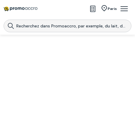
Magasins
Paris
Produits
Centres commerciaux
Télécharge l’application
Télécharger
Promoaccro
l'application