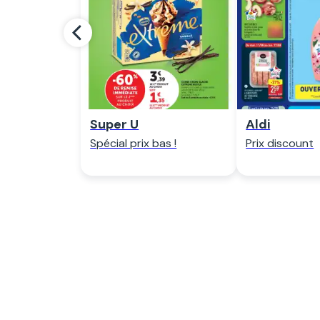
Regarder
Regar
Super U
Aldi
Spécial prix bas !
Prix discount