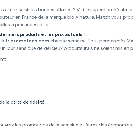
s aimez saisir les bonnes affaires ? Votre supermarché alimen
ributeur en France de la marque bio Alnatura, Match vous prop
illes à prix accessibles.
erniers produits et les prix actuels !
s à
fr.promotons.com
chaque semaine. En supermarchés Match
as un jour sans que de délicieux produits frais ne soient mis en
nt:
de la carte de fidélité
couvrez les promotions de la semaine et faites des économies