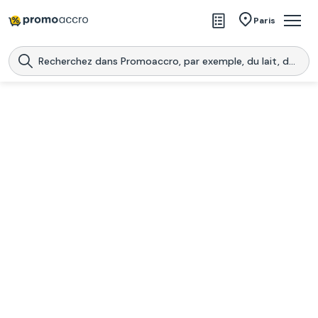
Magasins
Paris
Produits
Centres commerciaux
Télécharge l’application
Télécharger
Promoaccro
l'application