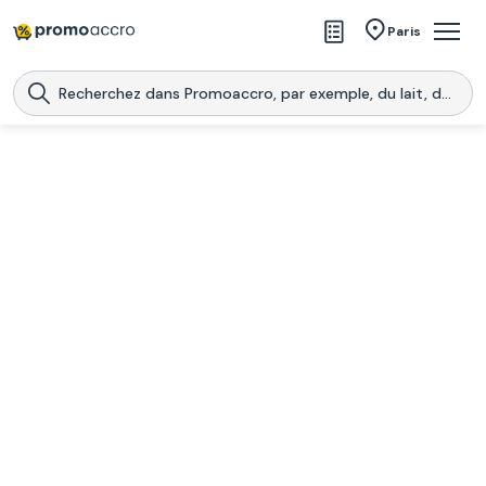
Magasins
Paris
Produits
Centres commerciaux
Télécharge l’application
Télécharger
Promoaccro
l'application