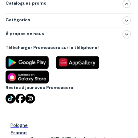
Catalogues promo
Catégories
Magasins
À propos de nous
Produits
À propos de nous
Centres commerciaux
Télécharger Promoaccro sur le téléphone !
Politique de confidentialité
Villes principales
Règlements
Partenariat B2B
Blog
Contact
Restez à jour avec Promoaccro
Pologne
France