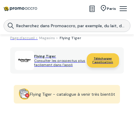
Magasins
Paris
Produits
Centres commerciaux
Page d'accueil >
Magasins >
Flying Tiger
Télécharge l’application
Télécharger
Promoaccro
l'application
Flying Tiger
Télécharger
Consulter les prospectus plus
l'application
facilement dans l'appli
Flying Tiger - catalogue à venir très bientôt