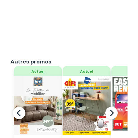
Autres promos
Regarder
Regarder
Regar