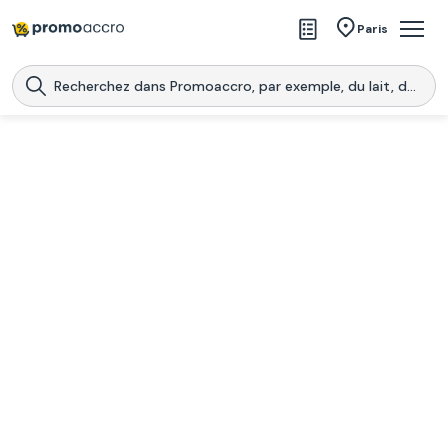
Magasins
Paris
Produits
Centres commerciaux
Télécharge l’application
Télécharger
Promoaccro
l'application