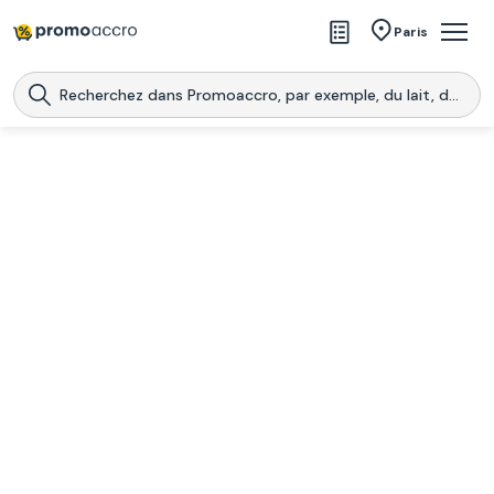
Magasins
Paris
Produits
Centres commerciaux
Télécharge l’application
Télécharger
Promoaccro
l'application