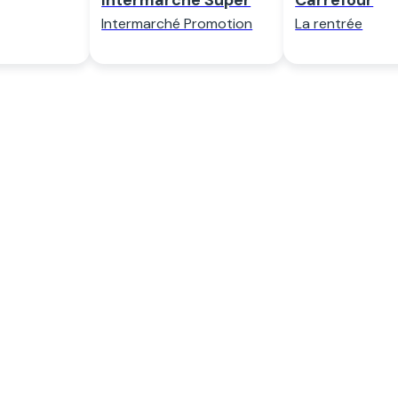
Intermarché Super
Carrefour
Intermarché Promotion
La rentrée