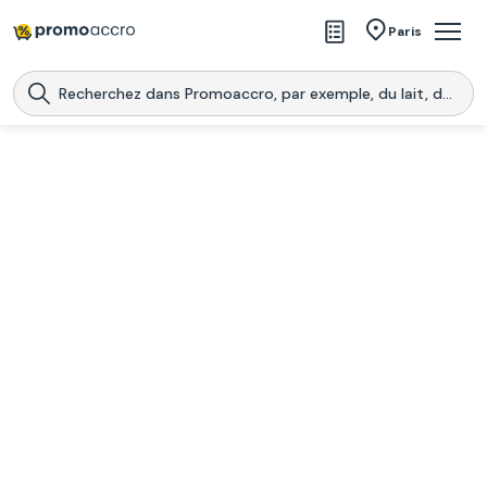
Magasins
Paris
Produits
Centres commerciaux
Télécharge l’application
Télécharger
Promoaccro
l'application