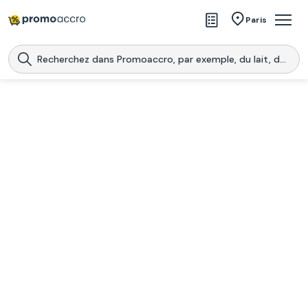
Magasins
Paris
Produits
Centres commerciaux
Télécharge l’application
Télécharger
Promoaccro
l'application