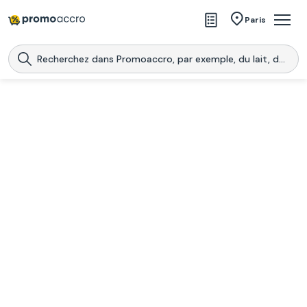
Magasins
Paris
Produits
Centres commerciaux
Télécharge l’application
Télécharger
Promoaccro
l'application