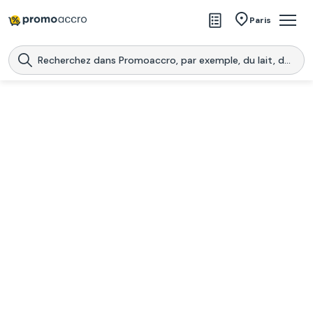
Magasins
Paris
Produits
Centres commerciaux
Télécharge l’application
Télécharger
Promoaccro
l'application