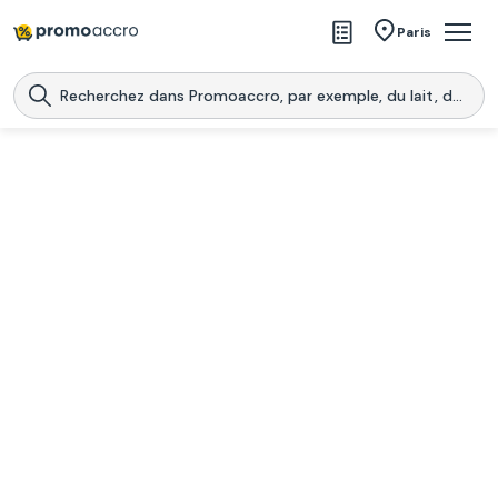
Magasins
Paris
Produits
Centres commerciaux
Télécharge l’application
Télécharger
Promoaccro
l'application