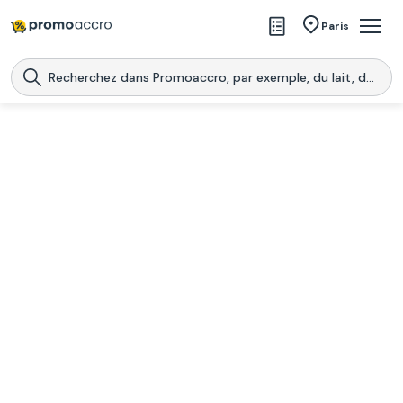
Magasins
Paris
Produits
Centres commerciaux
Télécharge l’application
Télécharger
Promoaccro
l'application