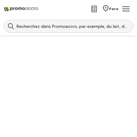
Magasins
Paris
Produits
Centres commerciaux
Télécharge l’application
Télécharger
Promoaccro
l'application