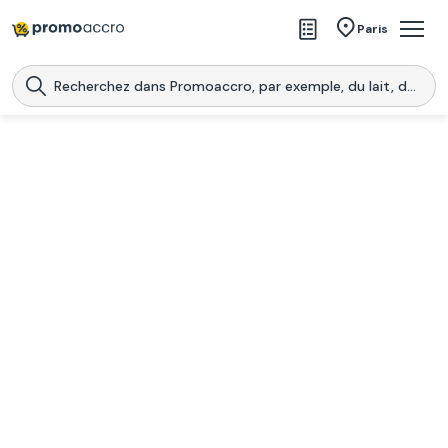
Magasins
Paris
Produits
Centres commerciaux
Télécharge l’application
Télécharger
Promoaccro
l'application