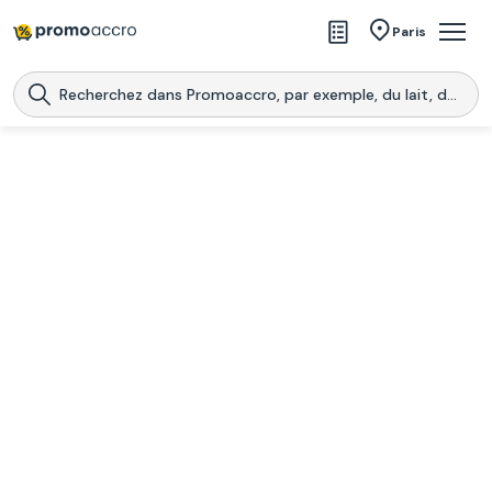
Magasins
Paris
Produits
Centres commerciaux
Télécharge l’application
Télécharger
Promoaccro
l'application