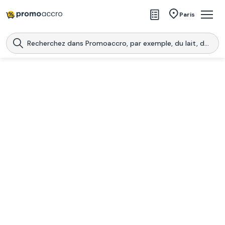
Magasins
Paris
Produits
Centres commerciaux
Télécharge l’application
Télécharger
Promoaccro
l'application