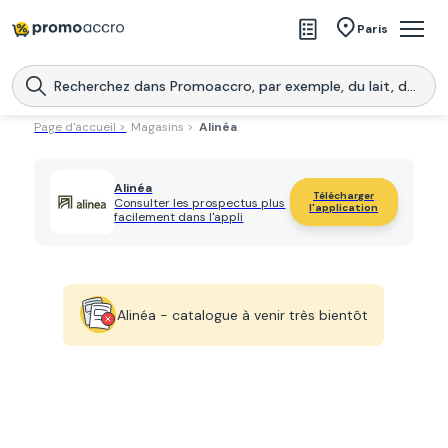
Magasins
Paris
Produits
Centres commerciaux
Page d'accueil >
Magasins >
Alinéa
Télécharge l’application
Télécharger
Promoaccro
l'application
Alinéa
Télécharger
Consulter les prospectus plus
l'application
facilement dans l'appli
Alinéa - catalogue à venir très bientôt