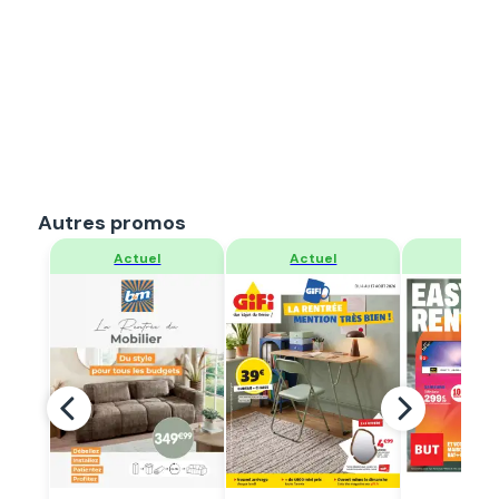
Autres promos
Regarder
Regarder
Regar