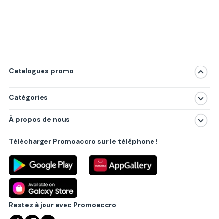
Catalogues promo
Catégories
Magasins
À propos de nous
Produits
À propos de nous
Centres commerciaux
Télécharger Promoaccro sur le téléphone !
Politique de confidentialité
Villes principales
Règlements
Partenariat B2B
Blog
Contact
Restez à jour avec Promoaccro