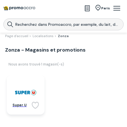
Magasins
Paris
Produits
Centres commerciaux
Page d'accueil >
Localisations >
Zonza
Télécharge l’application
Télécharger
Zonza - Magasins et promotions
Promoaccro
l'application
Nous avons trouvé
1
magasin(-s)
Super U