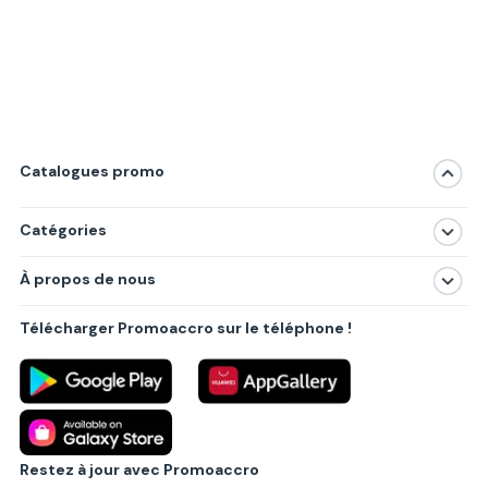
Catalogues promo
Catégories
Magasins
À propos de nous
Produits
À propos de nous
Centres commerciaux
Télécharger Promoaccro sur le téléphone !
Politique de confidentialité
Villes principales
Règlements
Partenariat B2B
Blog
Contact
Restez à jour avec Promoaccro