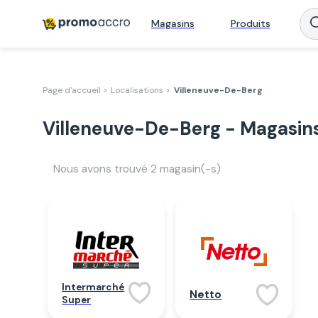
Magasins
Produits
Page d'accueil >
Localisations >
Villeneuve-De-Berg
Villeneuve-De-Berg - Magasins
Nous avons trouvé
2
magasin(-s)
Intermarché
Netto
Super