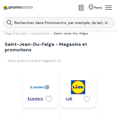
Magasins
Paris
Produits
Centres commerciaux
Page d'accueil >
Localisations >
Saint-Jean-Du-Falga
Télécharge l’application
Saint-Jean-Du-Falga - Magasins et
Télécharger
Promoaccro
l'application
promotions
Nous avons trouvé
4
magasin(-s)
E.Leclerc
Lidl