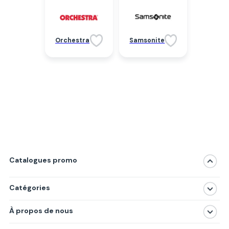
Orchestra
Samsonite
Catalogues promo
Catégories
Magasins
À propos de nous
Produits
À propos de nous
Centres commerciaux