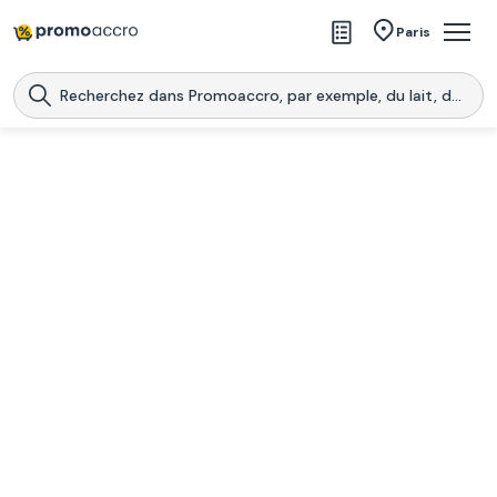
Magasins
Paris
Produits
Centres commerciaux
Télécharge l’application
Télécharger
Promoaccro
l'application