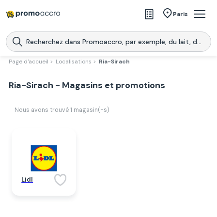
Magasins
Paris
Produits
Centres commerciaux
Page d'accueil >
Localisations >
Ria-Sirach
Télécharge l’application
Télécharger
Ria-Sirach - Magasins et promotions
Promoaccro
l'application
Nous avons trouvé
1
magasin(-s)
Lidl