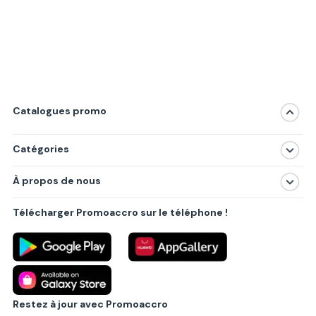
Catalogues promo
Catégories
Magasins
À propos de nous
Produits
À propos de nous
Centres commerciaux
Télécharger Promoaccro sur le téléphone !
Politique de confidentialité
Villes principales
Règlements
Partenariat B2B
Blog
Contact
Restez à jour avec Promoaccro