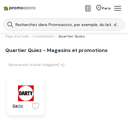
Magasins
Paris
Produits
Centres commerciaux
Page d'accueil >
Localisations >
Quartier Quiez
Télécharge l’application
Télécharger
Quartier Quiez - Magasins et promotions
Promoaccro
l'application
Nous avons trouvé
1
magasin(-s)
Darty