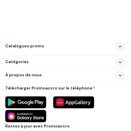
Catalogues promo
Catégories
Magasins
À propos de nous
Produits
À propos de nous
Centres commerciaux
Télécharger Promoaccro sur le téléphone !
Politique de confidentialité
Villes principales
Règlements
Partenariat B2B
Blog
Contact
Restez à jour avec Promoaccro