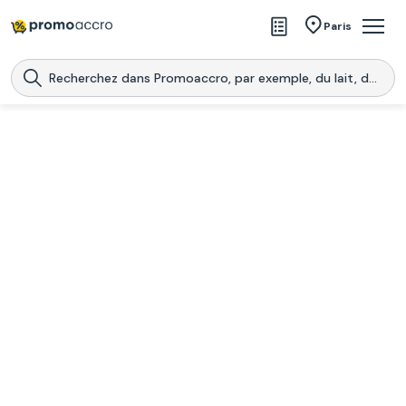
Magasins
Paris
Produits
Centres commerciaux
Télécharge l’application
Télécharger
Promoaccro
l'application