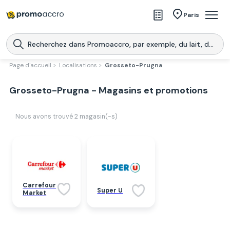
Magasins
Paris
Produits
Centres commerciaux
Page d'accueil >
Localisations >
Grosseto-Prugna
Télécharge l’application
Télécharger
Grosseto-Prugna - Magasins et promotions
Promoaccro
l'application
Nous avons trouvé
2
magasin(-s)
Carrefour
Super U
Market