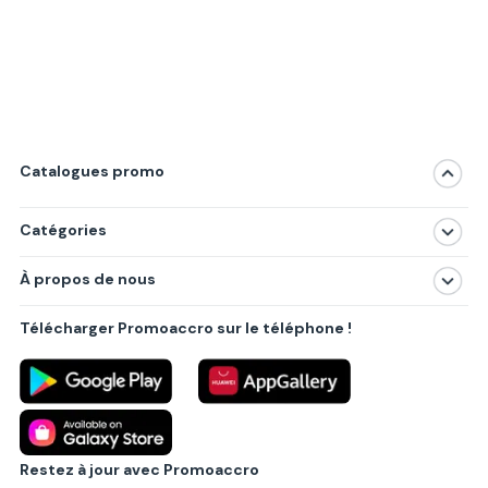
Catalogues promo
Catégories
Magasins
À propos de nous
Produits
À propos de nous
Centres commerciaux
Télécharger Promoaccro sur le téléphone !
Politique de confidentialité
Villes principales
Règlements
Partenariat B2B
Blog
Contact
Restez à jour avec Promoaccro