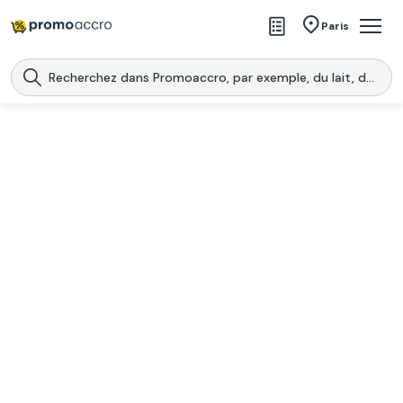
Magasins
Paris
Produits
Centres commerciaux
Télécharge l’application
Télécharger
Promoaccro
l'application