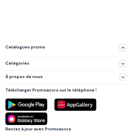
Catalogues promo
Catégories
Magasins
À propos de nous
Produits
À propos de nous
Centres commerciaux
Télécharger Promoaccro sur le téléphone !
Politique de confidentialité
Villes principales
Règlements
Partenariat B2B
Blog
Contact
Restez à jour avec Promoaccro