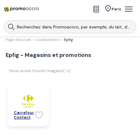
Magasins
Paris
Produits
Centres commerciaux
Page d'accueil >
Localisations >
Epfig
Télécharge l’application
Télécharger
Epfig - Magasins et promotions
Promoaccro
l'application
Nous avons trouvé
1
magasin(-s)
Carrefour
Contact