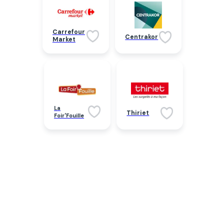
Carrefour
Centrakor
Market
La
Thiriet
Foir'Fouille