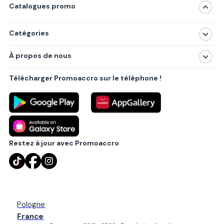
Catalogues promo
Catégories
Magasins
À propos de nous
Produits
À propos de nous
Centres commerciaux
Télécharger Promoaccro sur le téléphone !
Politique de confidentialité
Villes principales
Règlements
Partenariat B2B
Blog
Contact
Restez à jour avec Promoaccro
Pologne
France