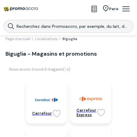
Magasins
Paris
Produits
Centres commerciaux
Page d'accueil >
Localisations >
Biguglia
Télécharge l’application
Télécharger
Biguglia - Magasins et promotions
Promoaccro
l'application
Nous avons trouvé
6
magasin(-s)
Carrefour
Carrefour
Express