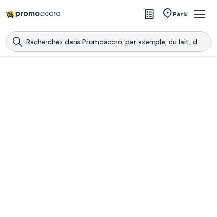
Magasins
Paris
Produits
Centres commerciaux
Télécharge l’application
Télécharger
Promoaccro
l'application