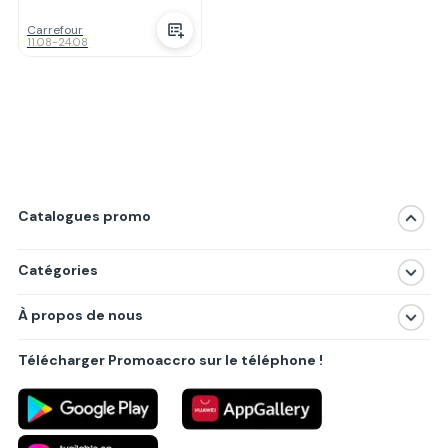
Carrefour
11.08
-
24.08
Catalogues promo
Catégories
Magasins
À propos de nous
Produits
À propos de nous
Centres commerciaux
Télécharger Promoaccro sur le téléphone !
Politique de confidentialité
Villes principales
Règlements
Partenariat B2B
Blog