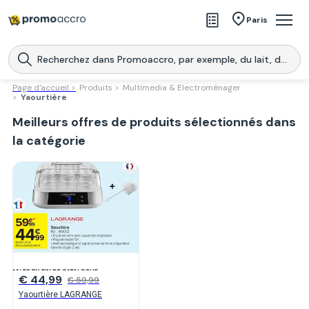
Magasins
Paris
Produits
Centres commerciaux
Page d'accueil >
Produits >
Multimedia & Electroménager
>
Yaourtière
Télécharge l’application
Télécharger
Meilleurs offres de produits sélectionnés dans
Promoaccro
l'application
la catégorie
€ 44,99
€ 59,99
Yaourtière LAGRANGE