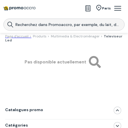
Magasins
Paris
Produits
Centres commerciaux
Page d'accueil >
Produits >
Multimedia & Electroménager >
Televiseur
Led
Télécharge l’application
Télécharger
Promoaccro
l'application
Pas disponible actuellement
Catalogues promo
Catégories