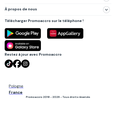
Magasins
À propos de nous
Produits
À propos de nous
Centres commerciaux
Télécharger Promoaccro sur le téléphone !
Politique de confidentialité
Villes principales
Règlements
Partenariat B2B
Blog
Contact
Restez à jour avec Promoaccro
Pologne
France
Promoaccro 2018 - 2026 - Tous droits réservés