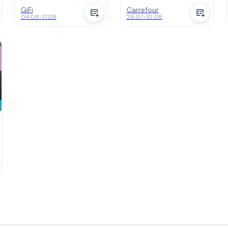
14M8911
GiFi
Carrefour
04.08
-
17.08
28.07
-
10.08