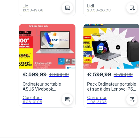
Lidl
Lidl
13.08
-
19.08
20.08
-
20.08
€ 599,99
€ 599,99
€ 699,99
€ 799,99
Ordinateur portable
Pack Ordinateur portable
ASUS Vivobook
et sac à dos Lenovo IPS3
X1704VA-AU991W
15Q8X10
Carrefour
Carrefour
11.08
-
31.08
11.08
-
31.08