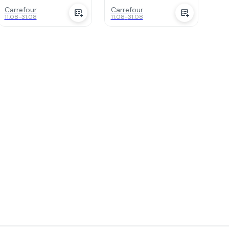
M1502NAO-BQ046W
Carrefour
Carrefour
11.08
-
31.08
11.08
-
31.08