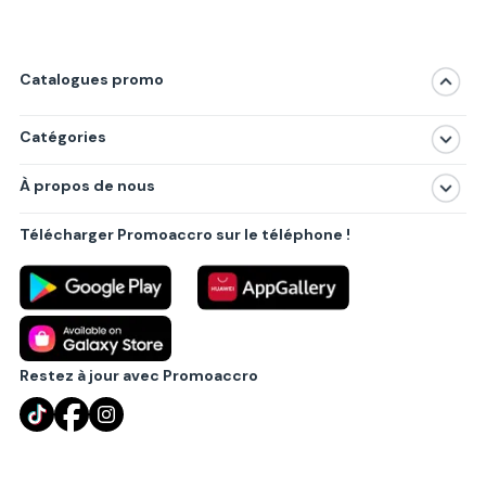
Catalogues promo
Catégories
Magasins
À propos de nous
Produits
À propos de nous
Centres commerciaux
Télécharger Promoaccro sur le téléphone !
Politique de confidentialité
Villes principales
Règlements
Partenariat B2B
Blog
Contact
Restez à jour avec Promoaccro