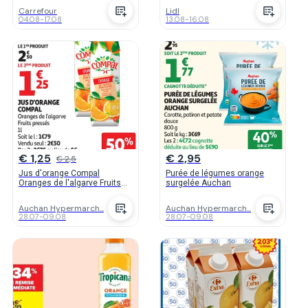
Carrefour
Lidl
04.08
-
17.08
13.08
-
16.08
€ 1,25
€ 2,95
€ 2,5
Jus d'orange Compal
Purée de légumes orange
Oranges de l'algarve Fruits
surgelée Auchan
pressés
Auchan Hypermarch...
Auchan Hypermarch...
28.07
-
09.08
28.07
-
09.08