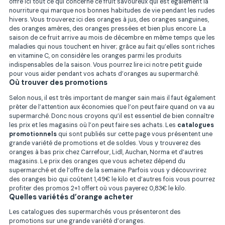
offre ici tout ce qui concerne ce fruit savoureux qui est également la
nourriture qui marque nos bonnes habitudes de vie pendant les rudes
hivers. Vous trouverez ici des oranges à jus, des oranges sanguines,
des oranges amères, des oranges pressées et bien plus encore. La
saison de ce fruit arrive au mois de décembre en même temps que les
maladies qui nous touchent en hiver; grâce au fait qu’elles sont riches
en vitamine C, on considère les oranges parmi les produits
indispensables de la saison. Vous pourrez lire ici notre petit guide
pour vous aider pendant vos achats d’oranges au supermarché.
Où trouver des promotions
Selon nous, il est très important de manger sain mais il faut également
prêter de l’attention aux économies que l’on peut faire quand on va au
supermarché. Donc nous croyons qu’il est essentiel de bien connaître
les prix et les magasins où l’on peut faire ses achats. Les
catalogues
promotionnels
qui sont publiés sur cette page vous présentent une
grande variété de promotions et de soldes. Vous y trouverez des
oranges à bas prix chez Carrefour, Lidl, Auchan, Norma et d’autres
magasins. Le prix des oranges que vous achetez dépend du
supermarché et de l’offre de la semaine. Parfois vous y découvrirez
des oranges bio qui coûtent 1,49€ le kilo et d’autres fois vous pourrez
profiter des promos 2+1 offert où vous payerez 0,83€ le kilo.
Quelles variétés d’orange acheter
Les catalogues des supermarchés vous présenteront des
promotions sur une grande variété d’oranges.