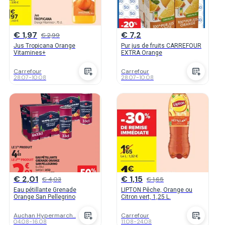
€ 1,97
€ 7,2
€ 2,99
Jus Tropicana Orange
Pur jus de fruits CARREFOUR
Vitamines+
EXTRA Orange
Carrefour
Carrefour
28.07
-
10.08
28.07
-
10.08
€ 2,01
€ 1,15
€ 4,03
€ 1,65
Eau pétillante Grenade
LIPTON Pêche, Orange ou
Orange San Pellegrino
Citron vert, 1,25 L.
Auchan Hypermarch...
Carrefour
04.08
-
16.08
11.08
-
24.08