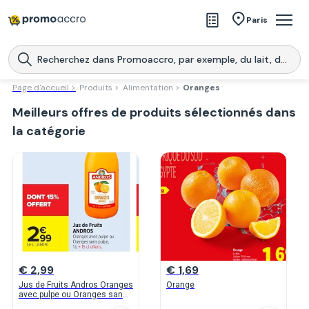
Magasins
Paris
Produits
Centres commerciaux
Page d'accueil >
Produits >
Alimentation >
Oranges
Meilleurs offres de produits sélectionnés dans
Télécharge l’application
Télécharger
Promoaccro
l'application
la catégorie
€ 2,99
€ 1,69
Jus de Fruits Andros Oranges
Orange
avec pulpe ou Oranges sans
pulpe