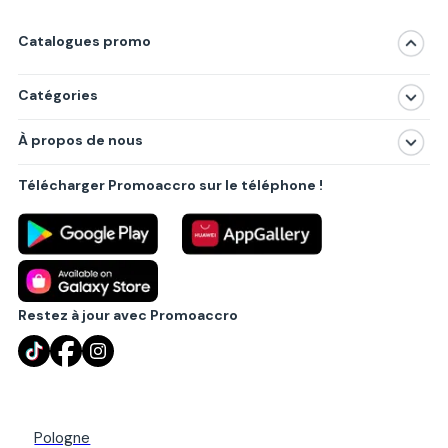
Catalogues promo
Catégories
Magasins
À propos de nous
Produits
À propos de nous
Centres commerciaux
Télécharger Promoaccro sur le téléphone !
Politique de confidentialité
Villes principales
Règlements
Partenariat B2B
Blog
Contact
Restez à jour avec Promoaccro
Pologne