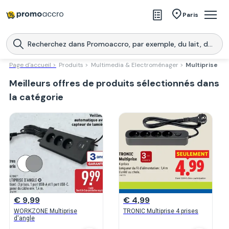
Magasins
Paris
Produits
Centres commerciaux
Page d'accueil >
Produits >
Multimedia & Electroménager >
Multiprise
Meilleurs offres de produits sélectionnés dans
Télécharge l’application
Télécharger
Promoaccro
l'application
la catégorie
€ 9,99
€ 4,99
WORKZONE Multiprise
TRONIC Multiprise 4 prises
d'angle