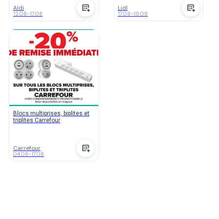
Aldi
Lidl
12.08
-
17.08
17.08
-
19.08
Blocs multiprises, biplites et
triplites Carrefour
Carrefour
04.08
-
17.08