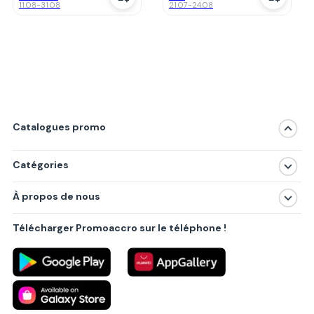
11.08
-
31.08
21.07
-
24.08
Catalogues promo
Catégories
Magasins
À propos de nous
Produits
À propos de nous
Centres commerciaux
Télécharger Promoaccro sur le téléphone !
Politique de confidentialité
Villes principales
Règlements
Partenariat B2B
Blog
Contact