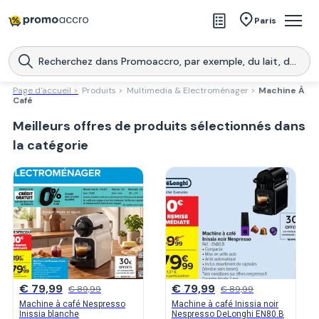
Magasins
Paris
Produits
Centres commerciaux
Page d'accueil >
Produits >
Multimedia & Electroménager >
Machine À
Café
Télécharge l’application
Télécharger
Meilleurs offres de produits sélectionnés dans
Promoaccro
l'application
la catégorie
€ 79,99
€ 79,99
€ 89,99
€ 89,99
Machine à café Nespresso
Machine à café Inissia noir
Inissia blanche
Nespresso DeLonghi EN80.B