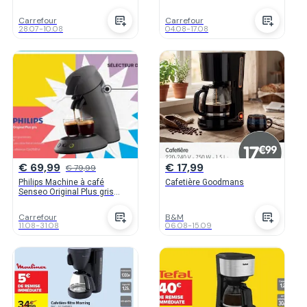
Carrefour
Carrefour
28.07
-
10.08
04.08
-
17.08
€ 69,99
€ 17,99
€ 79,99
Philips Machine à café
Cafetière Goodmans
Senseo Original Plus gris
cachemire
Carrefour
B&M
11.08
-
31.08
06.08
-
15.09