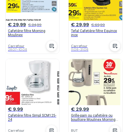
€ 29,99
€ 29,99
€ 34,99
€ 69,99
Cafetière filtre Morning
Tefal Cafetière filtre Equinox
Moulinex
inox
Carrefour
Carrefour
28.07
-
10.08
11.08
-
31.08
€ 9,99
€ 29,99
Cafetière filtre Simpl SCM125-
Grille-pain ou cafetière ou
24
bouilloire Moulinex Morning
(LT2M0B10 / BY2M0B10 /
FG2M0B10)
Carrefour
BUT