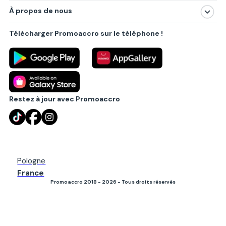
À propos de nous
Produits
À propos de nous
Centres commerciaux
Télécharger Promoaccro sur le téléphone !
Politique de confidentialité
Villes principales
Règlements
Partenariat B2B
Blog
Contact
Restez à jour avec Promoaccro
Pologne
France
Promoaccro 2018 - 2026 - Tous droits réservés