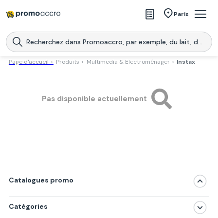
Magasins
Paris
Produits
Centres commerciaux
Page d'accueil >
Produits >
Multimedia & Electroménager >
Instax
Télécharge l’application
Télécharger
Promoaccro
l'application
Pas disponible actuellement
Catalogues promo
Catégories
Magasins