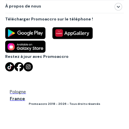
À propos de nous
Produits
À propos de nous
Centres commerciaux
Télécharger Promoaccro sur le téléphone !
Politique de confidentialité
Villes principales
Règlements
Partenariat B2B
Blog
Contact
Restez à jour avec Promoaccro
Pologne
France
Promoaccro 2018 - 2026 - Tous droits réservés