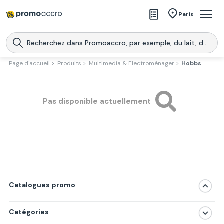
Magasins
Paris
Produits
Centres commerciaux
Page d'accueil >
Produits >
Multimedia & Electroménager >
Hobbs
Télécharge l’application
Télécharger
Promoaccro
l'application
Pas disponible actuellement
Catalogues promo
Catégories
Magasins