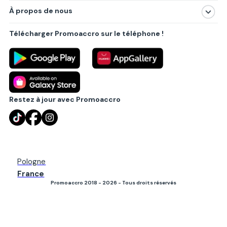
À propos de nous
Produits
À propos de nous
Centres commerciaux
Télécharger Promoaccro sur le téléphone !
Politique de confidentialité
Villes principales
Règlements
Partenariat B2B
Blog
Contact
Restez à jour avec Promoaccro
Pologne
France
Promoaccro 2018 - 2026 - Tous droits réservés