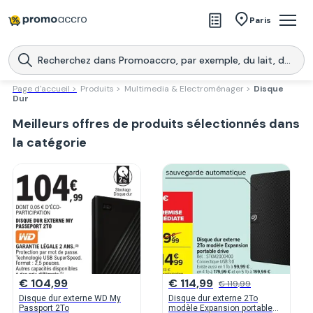
Magasins
Paris
Produits
Centres commerciaux
Page d'accueil >
Produits >
Multimedia & Electroménager >
Disque
Dur
Télécharge l’application
Télécharger
Meilleurs offres de produits sélectionnés dans
Promoaccro
l'application
la catégorie
€ 104,99
€ 114,99
€ 119,99
Disque dur externe WD My
Disque dur externe 2To
Passport 2To
modèle Expansion portable