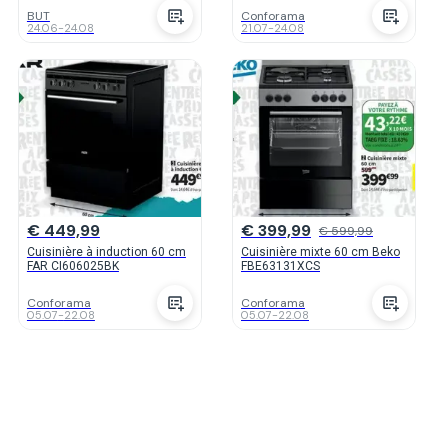
BUT
Conforama
24.06
-
24.08
21.07
-
24.08
€ 449,99
€ 399,99
€ 599,99
Cuisinière à induction 60 cm
Cuisinière mixte 60 cm Beko
FAR CI606025BK
FBE63131XCS
Conforama
Conforama
05.07
-
22.08
05.07
-
22.08