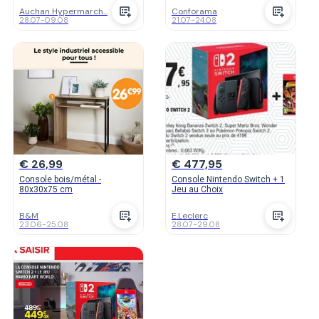
Auchan Hypermarch...
Conforama
28.07
-
09.08
21.07
-
24.08
€ 26,99
€ 477,95
Console bois/métal -
Console Nintendo Switch + 1
80x30x75 cm
Jeu au Choix
B&M
E.Leclerc
23.06
-
25.08
28.07
-
29.08