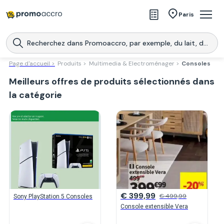
Magasins
Paris
Produits
Centres commerciaux
Page d'accueil >
Produits >
Multimedia & Electroménager >
Consoles
Meilleurs offres de produits sélectionnés dans
Télécharge l’application
Télécharger
Promoaccro
l'application
la catégorie
€ 399,99
€ 499,99
Sony PlayStation 5 Consoles
Console extensible Vera