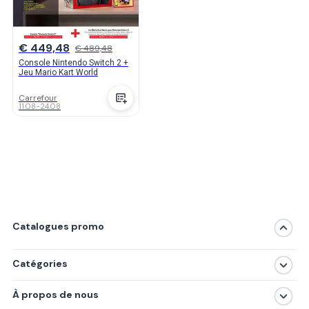
€ 449,48
€ 489,48
Console Nintendo Switch 2 +
Jeu Mario Kart World
Carrefour
11.08
-
24.08
Catalogues promo
Catégories
Magasins
À propos de nous
Produits