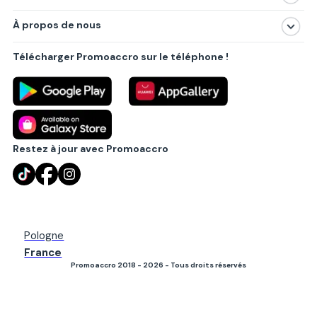
Magasins
À propos de nous
Produits
À propos de nous
Centres commerciaux
Télécharger Promoaccro sur le téléphone !
Politique de confidentialité
Villes principales
Règlements
Partenariat B2B
Blog
Contact
Restez à jour avec Promoaccro
Pologne
France
Promoaccro 2018 - 2026 - Tous droits réservés