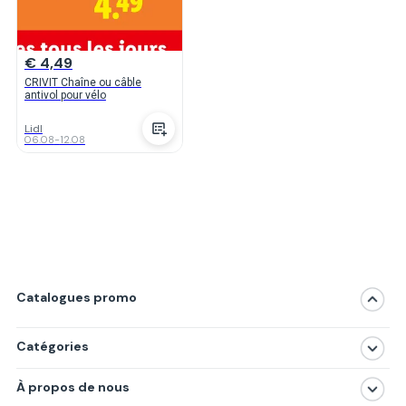
€ 4,49
CRIVIT Chaîne ou câble
antivol pour vélo
Lidl
06.08
-
12.08
Catalogues promo
Catégories
Magasins
À propos de nous
Produits