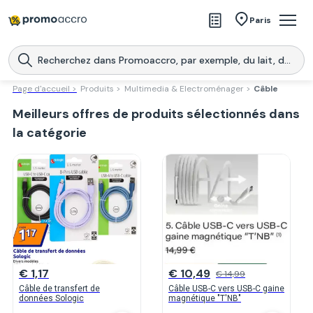
Magasins
Paris
Produits
Centres commerciaux
Page d'accueil >
Produits >
Multimedia & Electroménager >
Câble
Meilleurs offres de produits sélectionnés dans
Télécharge l’application
Télécharger
Promoaccro
l'application
la catégorie
€ 1,17
€ 10,49
€ 14,99
Câble de transfert de
Câble USB-C vers USB-C gaine
données Sologic
magnétique "T'NB"