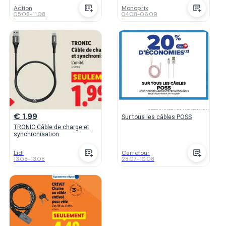
Action
Monoprix
05.08
-
11.08
04.08
-
06.09
€ 1,99
Sur tous les câbles POSS
TRONIC Câble de charge et
synchronisation
Lidl
Carrefour
13.08
-
13.08
28.07
-
10.08