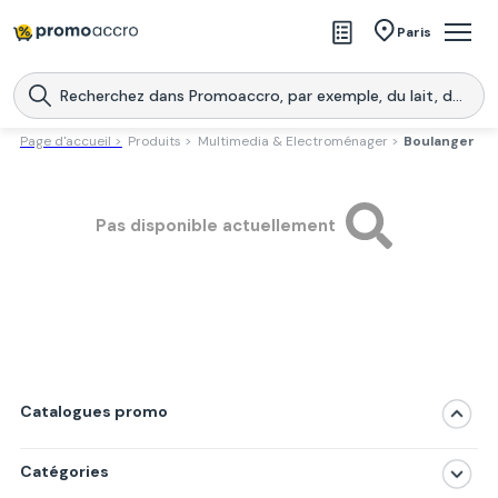
Magasins
Paris
Produits
Centres commerciaux
Page d'accueil >
Produits >
Multimedia & Electroménager >
Boulanger
Télécharge l’application
Télécharger
Promoaccro
l'application
Pas disponible actuellement
Catalogues promo
Catégories
Magasins