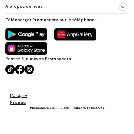
À propos de nous
Produits
À propos de nous
Centres commerciaux
Télécharger Promoaccro sur le téléphone !
Politique de confidentialité
Villes principales
Règlements
Partenariat B2B
Blog
Contact
Restez à jour avec Promoaccro
Pologne
France
Promoaccro 2018 - 2026 - Tous droits réservés