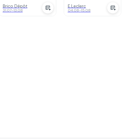
Brico Dépôt
E.Leclerc
31.07
-
13.08
04.08
-
15.08