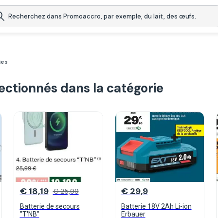
ies
lectionnés dans la catégorie
€ 18,19
€ 29,9
€ 25,99
Batterie de secours
Batterie 18V 2Ah Li-ion
"T'NB"
Erbauer