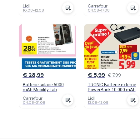
Lidl
Carrefour
10.08
-
12.08
04.08
-
17.08
€ 28,99
€ 5,99
€ 7,99
Batterie solaire 5000
TRONIC Batterie externe
mAh Mobility Lab
PowerBank 10.000 mAh
Carrefour
Lidl
04.08
-
31.08
13.08
-
13.08