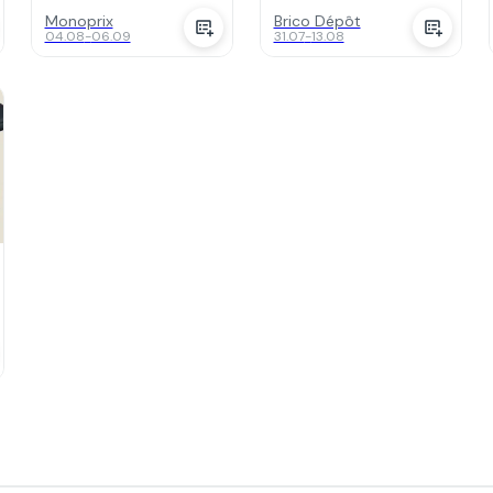
Monoprix
Brico Dépôt
04.08
-
06.09
31.07
-
13.08