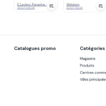
E.Leclerc Parapha...
Weldom
28.07
-
08.08
22.07
-
18.08
Catalogues promo
Catégories
Magasins
Produits
Centres comme
Villes principal